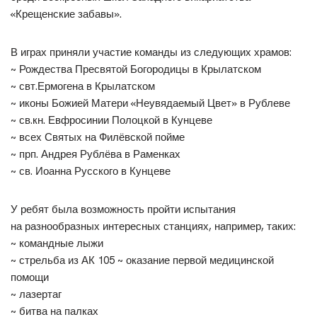
«Крещенские забавы».
В играх приняли участие команды из следующих храмов:
~ Рождества Пресвятой Богородицы в Крылатском
~ свт.Ермогена в Крылатском
~ иконы Божией Матери «Неувядаемый Цвет» в Рублеве
~ св.кн. Евфросинии Полоцкой в Кунцеве
~ всех Святых на Филёвской пойме
~ прп. Андрея Рублёва в Раменках
~ св. Иоанна Русского в Кунцеве
У ребят была возможность пройти испытания
на разнообразных интересных станциях, например, таких:
~ командные лыжи
~ стрельба из АК 105 ~ оказание первой медицинской
помощи
~ лазертаг
~ битва на палках