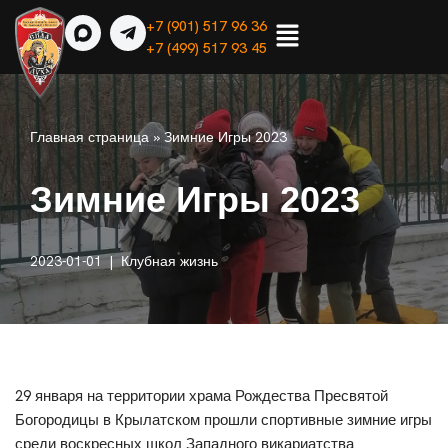
+7 (901) 517 96 36
+7 (499) 517 93 45
Перейти
к
содержимому
Главная страница
»
Зимние Игры 2023
Зимние Игры 2023
2023-01-01
Клубная жизнь
29 января на территории храма Рождества Пресвятой
Богородицы в Крылатском прошли спортивные зимние игры
среди воскресных школ Западного викариатства