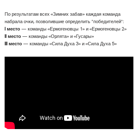
По результатам всех «Зимних забав» каждая команда
набрала очки, позволившие определить *победителей*:
I место
— команды «Ермогеновцы 1» и «Ермогеновцы 2»
II место
— команды «Орлята» и «Гусары»
III место
— команды «Сила Духа 3» и «Сила Духа 5»