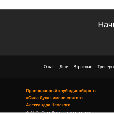
Нач
О нас
Дети
Взрослые
Тренер
Православный клуб единоборств
«Сила Духа» имени святого
Александра Невского
© АНО «Сила Духа» им. Александра