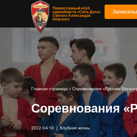
Православный клуб
Записать
единоборств «Сила Духа»
Святого Александра
Перейти
Невского
к
содержимому
Главная страница
»
Соревнования «Русские Богаты
Соревнования «Р
2022-04-10
Клубная жизнь