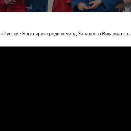
«Русские Богатыри» среди команд Западного Викариатств