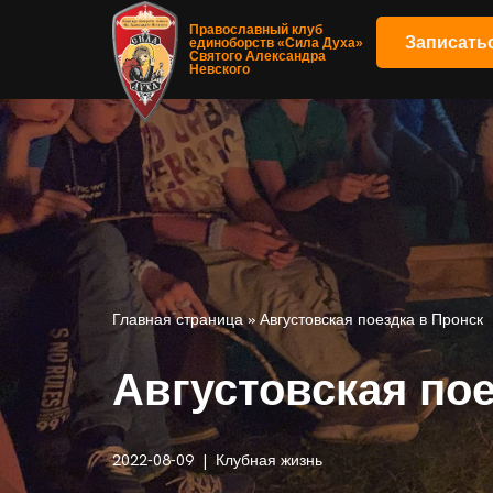
Православный клуб
Записать
единоборств «Сила Духа»
Святого Александра
Перейти
Невского
к
содержимому
Главная страница
»
Августовская поездка в Пронск
Августовская пое
2022-08-09
Клубная жизнь